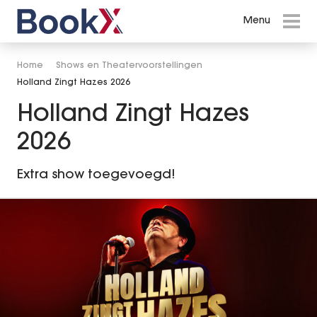
Menu
Menu
Events in Amsterdam
Home
Shows en Theatervoorstellingen
Holland Zingt Hazes 2026
Shows en Theatervoorstellingen
Holland Zingt Hazes
Willem van Oranje De Musical
2026
Hairspray
Extra show toegevoegd!
Cirque du Soleil - KURIOS
Holland Zingt Hazes 2026
Disney in Concert
WEST SIDE STORY