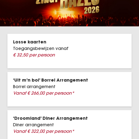
Elisabeth
Malle Babbe De Rob de Nijs Musical
40-45 De Musical
Losse kaarten
Toegangsbewijzen vanaf
Chèri Chèri
€ 32,50 per persoon
VEGAS Magic
‘Uit m’n bol’ Borrel Arrangement
Dinnershow Grandeur
Borrel arrangement
Vanaf € 266,00 per persoon*
Holiday on Ice - HORIZONS – Feel the city
beat
DeLaMar
‘Droomland’ Diner Arrangement
Diner arrangement
Vanaf € 322,00 per persoon*
Soldaat van Oranje