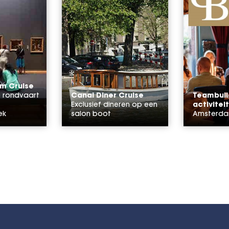
m Cruise
e rondvaart
Canal Diner Cruise
Teambuil
Exclusief dineren op een
activitei
ek
salon boot
Amsterd