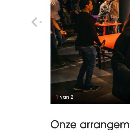
1
van
2
Onze arrangem