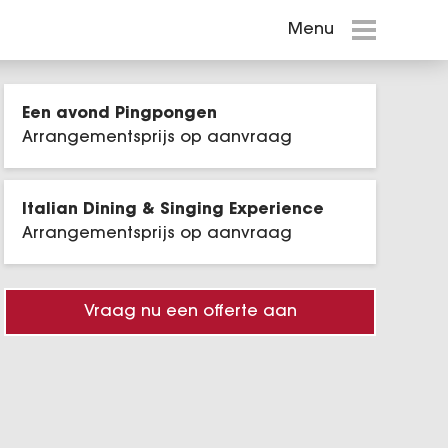
Menu
Menu
Events in Amsterdam
Een avond Pingpongen
Teambuilding
Arrangementsprijs op aanvraag
Canal Museum Cruise
Italian Dining & Singing Experience
Canal Dinner Cruise
Arrangementsprijs op aanvraag
Events in Amsterdam
Vraag nu een offerte aan
Shows en
Theatervoorstellingen
Inspiratie Cases
Entertainment