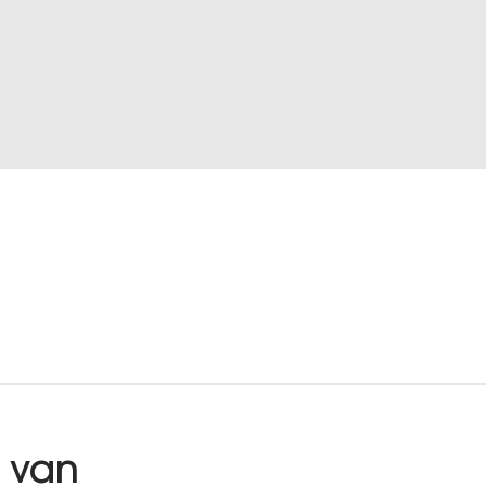
Vacatures
BookX
g van