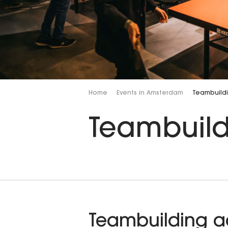
Home
Events in Amsterdam
Teambuild
Teambuild
Teambuilding ac