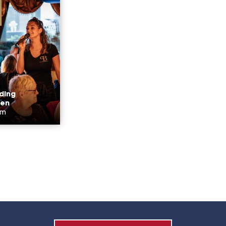
ding
ten
am