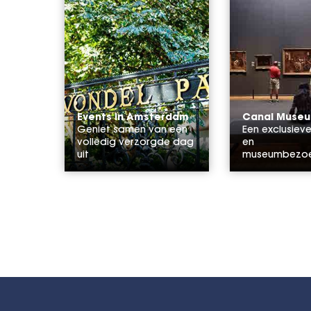
Events in Amsterdam
Canal Museu
Geniet samen van een
Een exclusiev
volledig verzorgde dag
en
uit
museumbezo