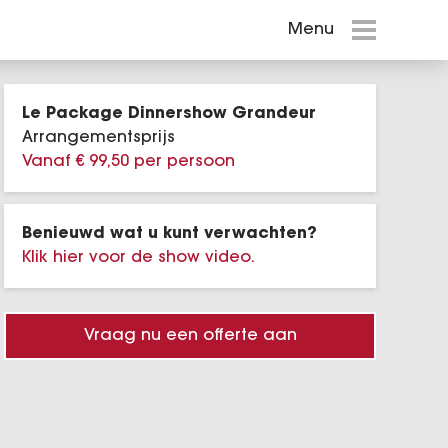
Menu
Menu
Events in Amsterdam
Le Package Dinnershow Grandeur
Shows en
Arrangementsprijs
Theatervoorstellingen
Vanaf € 99,50 per persoon
Willem van Oranje De Musical
Benieuwd wat u kunt verwachten?
Hairspray
Klik hier voor de show video.
Cirque du Soleil - KURIOS
Vraag nu een offerte aan
Holland Zingt Hazes 2026
Disney in Concert
WEST SIDE STORY