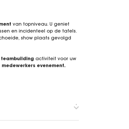
Soldaat van Oranje
Inspiratie Cases
nment
van topniveau. U geniet
Entertainment
ssen en incidenteel op de tafels.
eschoeide, show plaats gevolgd
Vacatures
BookX
e
teambuilding
activiteit voor uw
of medewerkers evenement.