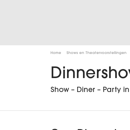
Home
Shows en Theatervoorstellingen
Dinnersh
Show – Diner – Party in