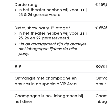
Derde rang:
€ 159
In het theater hebben wij voor u rij
23 & 24 gereserveerd.
e
€ 99,
Buffet, show party 1
etage*:
In het theater hebben wij voor u rij
25, 26 en 27 gereserveerd.
*In dit arrangement zijn de drankjes
niet inbegrepen tijdens de after
party.
VIP
Royal
Ontvangst met champagne en
Ontv
amuses in de speciale VIP Area
amuse
Champagne is ook inbegrepen bij
Champ
het diner
inbeg