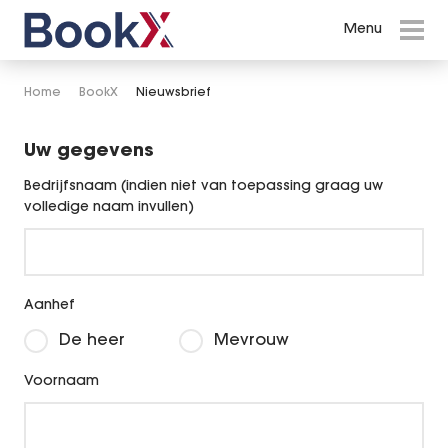
Menu
Menu
Events in Amsterdam
Home
BookX
Nieuwsbrief
Shows en Theatervoorstellingen
Uw gegevens
Inspiratie Cases
Bedrijfsnaam (indien niet van toepassing graag uw
volledige naam invullen)
Entertainment
Vacatures
Aanhef
BookX
De heer
Mevrouw
Over BookX
Voornaam
Contact