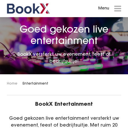
Menu
Menu
Events in Amsterdam
Goed gekozen live
Shows en Theatervoorstellingen
entertainment
Inspiratie Cases
BookX versterkt uw evenement, feest of
bedrijfsuitje!
Entertainment
Diversen
Home
Entertainment
Presentatrices & Dagvoorzitters
BookX Entertainment
Zangers, Zangeressen & Bands
Goed gekozen live entertainment versterkt uw
DJ’s die bij uw evenement passen
evenement, feest of bedrijfsuitje. Met ruim 20