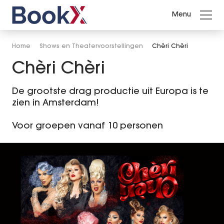
Menu
Menu
Events in Amsterdam
Home
Shows en Theatervoorstellingen
Chèri Chèri
Chèri Chèri
Shows en Theatervoorstellingen
Willem van Oranje De Musical
De grootste drag productie uit Europa is te
zien in Amsterdam!
Hairspray
Voor groepen vanaf 10 personen
Cirque du Soleil - KURIOS
Holland Zingt Hazes 2026
Disney in Concert
WEST SIDE STORY