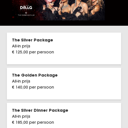
Elisabeth
Malle Babbe De Rob de Nijs Musical
40-45 De Musical
The Silver Package
All-in prijs
Chèri Chèri
€ 125,00 per persoon
VEGAS Magic
The Golden Package
Dinnershow Grandeur
All-in prijs
€ 140,00 per persoon
Holiday on Ice - HORIZONS – Feel the city
beat
DeLaMar
The Silver Dinner Package
All-in prijs
Soldaat van Oranje
€ 185,00 per persoon