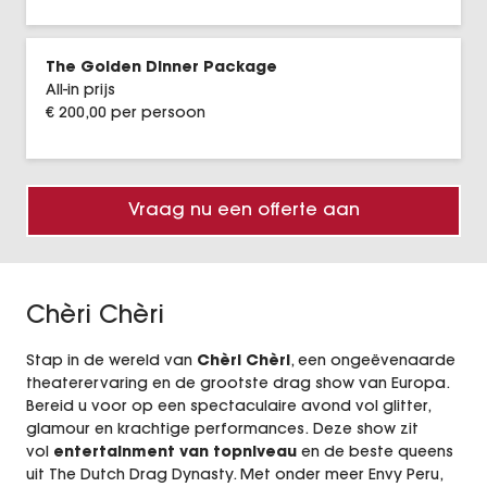
Inspiratie Cases
The Golden Dinner Package
Entertainment
All-in prijs
€ 200,00 per persoon
Vacatures
BookX
Vraag nu een offerte aan
Chèri Chèri
Stap in de wereld van
Chèri Chèri
, een ongeëvenaarde
theaterervaring en de grootste drag show van Europa.
Bereid u voor op een spectaculaire avond vol glitter,
glamour en krachtige performances.
Deze show zit
vol
entertainment van topniveau
en de beste queens
uit The Dutch Drag Dynasty. Met onder meer Envy Peru,