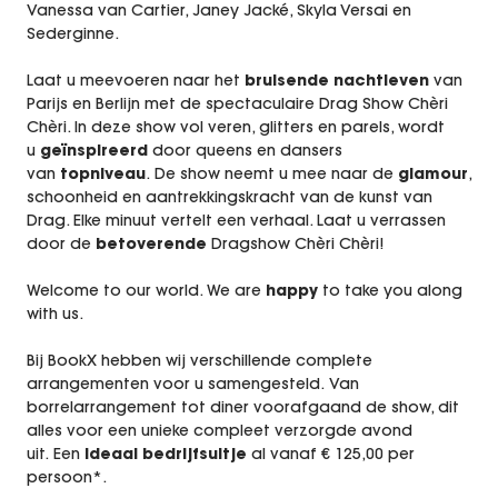
Vanessa van Cartier, Janey Jacké, Skyla Versai en
Sederginne.
Laat u meevoeren naar het
bruisende nachtleven
van
Parijs en Berlijn met de spectaculaire Drag Show Chèri
Chèri. In deze show vol veren, glitters en parels, wordt
u
geïnspireerd
door queens en dansers
van
topniveau
. De show neemt u mee naar de
glamour
,
schoonheid en aantrekkingskracht van de kunst van
Drag. Elke minuut vertelt een verhaal. Laat u verrassen
door de
betoverende
Dragshow Chèri Chèri!
Welcome to our world. We are
happy
to take you along
with us.
Bij BookX hebben wij verschillende complete
arrangementen voor u samengesteld. Van
borrelarrangement tot diner voorafgaand de show, dit
alles voor een unieke compleet verzorgde avond
uit. Een
ideaal bedrijfsuitje
al vanaf € 125,00 per
persoon*.