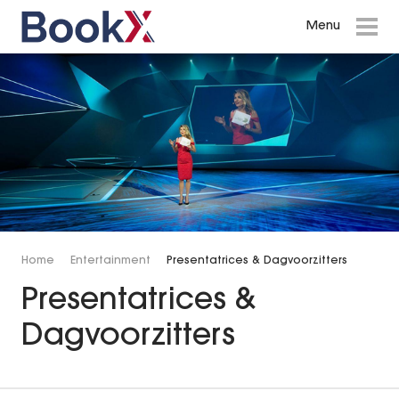
Menu
Menu
Events in Amsterdam
Shows en Theatervoorstellingen
Inspiratie Cases
Entertainment
Diversen
Home
Entertainment
Presentatrices & Dagvoorzitters
Presentatrices & Dagvoorzitters
Presentatrices &
Dagvoorzitters
Zangers, Zangeressen & Bands
DJ’s die bij uw evenement passen