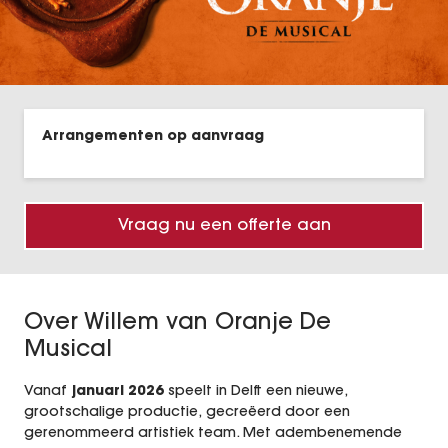
Elisabeth
Malle Babbe De Rob de Nijs Musical
40-45 De Musical
Arrangementen op aanvraag
Chèri Chèri
VEGAS Magic
Vraag nu een offerte aan
Dinnershow Grandeur
Holiday on Ice - HORIZONS – Feel the city
Over Willem van Oranje De
beat
Musical
DeLaMar
Vanaf
januari 2026
speelt in Delft een nieuwe,
grootschalige productie, gecreëerd door een
Soldaat van Oranje
gerenommeerd artistiek team. Met adembenemende