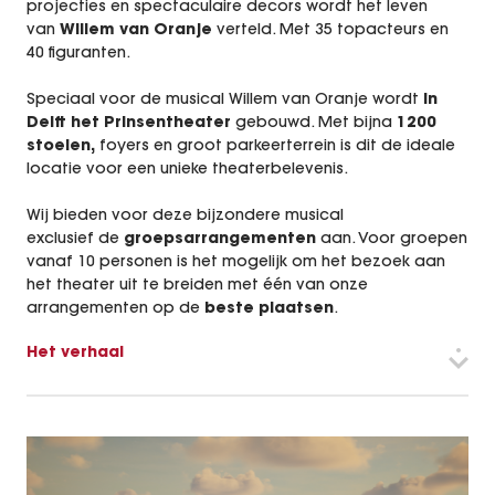
projecties en spectaculaire decors wordt het leven
Inspiratie Cases
van
Willem van Oranje
verteld. Met 35 topacteurs en
40 figuranten.
Entertainment
Speciaal voor de musical Willem van Oranje wordt
in
Delft het Prinsentheater
gebouwd. Met bijna
1200
Vacatures
stoelen,
foyers en groot parkeerterrein is dit de ideale
locatie voor een unieke theaterbelevenis.
BookX
Wij bieden voor deze bijzondere musical
exclusief de
groepsarrangementen
aan. Voor groepen
vanaf 10 personen is het mogelijk om het bezoek aan
het theater uit te breiden met één van onze
arrangementen op de
beste plaatsen
.
Het verhaal