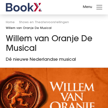
Menu
Menu
Events in Amsterdam
Home
Shows en Theatervoorstellingen
Willem van Oranje De Musical
Shows en Theatervoorstellingen
Willem van Oranje De
Willem van Oranje De Musical
Musical
Hairspray
Dé nieuwe Nederlandse musical
Cirque du Soleil - KURIOS
Holland Zingt Hazes 2026
Disney in Concert
WEST SIDE STORY