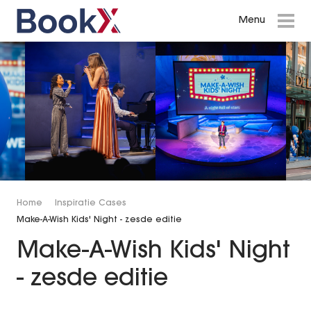
Menu
Menu
Events in Amsterdam
Shows en Theatervoorstellingen
Inspiratie Cases
Voorpremière Gooische Vrouwen
Voorpremière Maxima
Home
Inspiratie Cases
Make-A-Wish Kids' Night - zesde editie
Make-A-Wish Gala with a touch of
Disney
Make-A-Wish Kids' Night
Make-A-Wish Kids' Night - zesde editie
- zesde editie
Private Event