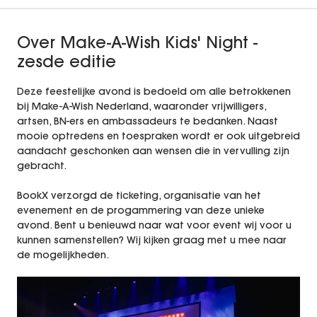
Gassan Diamonds & Artis
Over Make-A-Wish Kids' Night -
Team Building Programma Soldaat van
zesde editie
Oranje
Deze feestelijke avond is bedoeld om alle betrokkenen
Partner Luxury Program
bij Make-A-Wish Nederland, waaronder vrijwilligers,
artsen, BN-ers en ambassadeurs te bedanken. Naast
Voorstelling DeLaMar Theater
mooie optredens en toespraken wordt er ook uitgebreid
aandacht geschonken aan wensen die in vervulling zijn
Entertainment
gebracht.
BookX verzorgd de ticketing, organisatie van het
Vacatures
evenement en de progammering van deze unieke
avond. Bent u benieuwd naar wat voor event wij voor u
BookX
kunnen samenstellen? Wij kijken graag met u mee naar
de mogelijkheden.